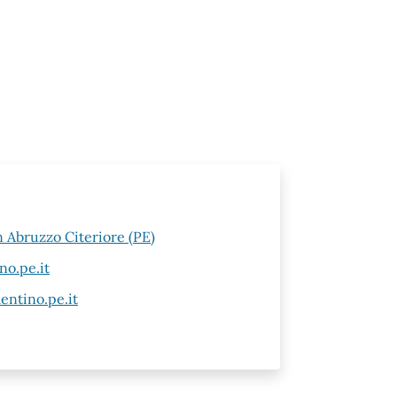
n Abruzzo Citeriore (PE)
no.pe.it
entino.pe.it