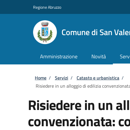
Salta al contenuto principale
Skip to footer content
Regione Abruzzo
Comune di San Valen
Amministrazione
Novità
Serv
Briciole di pane
Home
/
Servizi
/
Catasto e urbanistica
/
Risiedere in un alloggio di edilizia convenzionat
Risiedere in un all
convenzionata: c