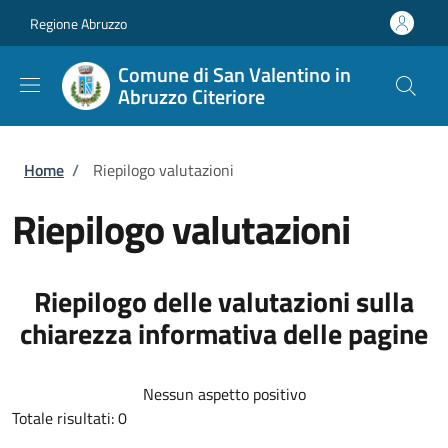
Salta al contenuto principale
Skip to footer content
Regione Abruzzo
Comune di San Valentino in
Abruzzo Citeriore
Briciole di pane
Home
/
Riepilogo valutazioni
Riepilogo valutazioni
Riepilogo delle valutazioni sulla
chiarezza informativa delle pagine
Nessun aspetto positivo
Totale risultati: 0