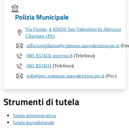
Polizia Municipale
Via Fiume, 4 65020 San Valentino In Abruzzo
Citeriore (PE)
ufficiovigilanza@comune.sanvalentino.pe.it
(Ema
085 8574131 interno 8
(Telefono)
085 8574131
(Telefono)
info@pec.comune.sanvalentino.pe.it
(Pec)
Strumenti di tutela
Tutela amministrativa
Tutela giurisdizionale