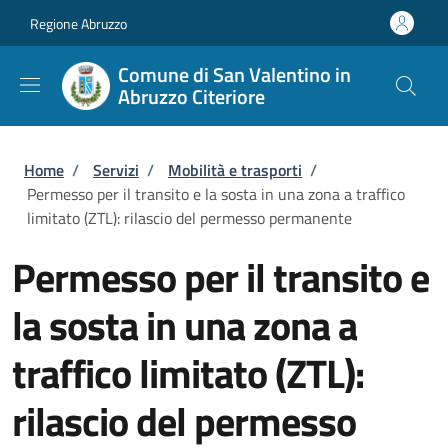
Salta al contenuto principale
Skip to footer content
Regione Abruzzo
Comune di San Valentino in
Abruzzo Citeriore
Briciole di pane
Home
/
Servizi
/
Mobilità e trasporti
/
Permesso per il transito e la sosta in una zona a traffico
limitato (ZTL): rilascio del permesso permanente
Permesso per il transito e
la sosta in una zona a
traffico limitato (ZTL):
rilascio del permesso