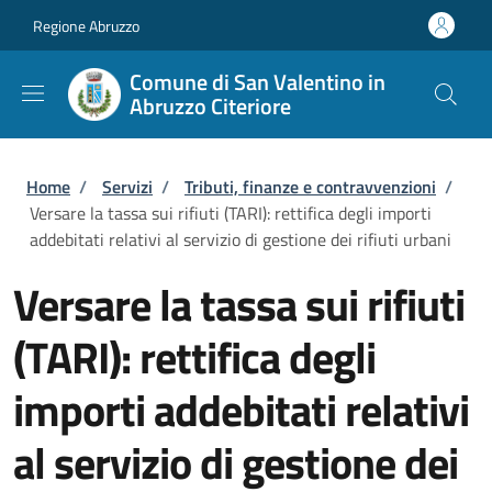
Salta al contenuto principale
Skip to footer content
Regione Abruzzo
Comune di San Valentino in
Abruzzo Citeriore
Briciole di pane
Home
/
Servizi
/
Tributi, finanze e contravvenzioni
/
Versare la tassa sui rifiuti (TARI): rettifica degli importi
addebitati relativi al servizio di gestione dei rifiuti urbani
Versare la tassa sui rifiuti
(TARI): rettifica degli
importi addebitati relativi
al servizio di gestione dei