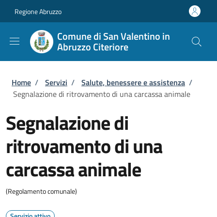
Salta al contenuto principale
Skip to footer content
Regione Abruzzo
Comune di San Valentino in
Abruzzo Citeriore
Briciole di pane
Home
/
Servizi
/
Salute, benessere e assistenza
/
Segnalazione di ritrovamento di una carcassa animale
Segnalazione di
ritrovamento di una
carcassa animale
(Regolamento comunale)
Servizio attivo