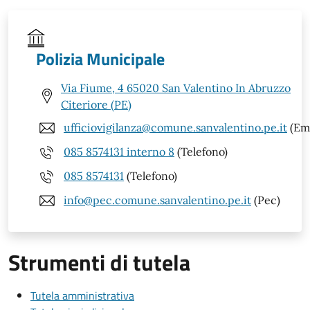
Polizia Municipale
Via Fiume, 4 65020 San Valentino In Abruzzo
Citeriore (PE)
ufficiovigilanza@comune.sanvalentino.pe.it
(Ema
085 8574131 interno 8
(Telefono)
085 8574131
(Telefono)
info@pec.comune.sanvalentino.pe.it
(Pec)
Strumenti di tutela
Tutela amministrativa