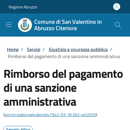
Salta al contenuto principale
Skip to footer content
Regione Abruzzo
Comune di San Valentino in
Abruzzo Citeriore
Briciole di pane
Home
/
Servizi
/
Giustizia e sicurezza pubblica
/
Rimborso del pagamento di una sanzione amministrativa
Rimborso del pagamento
di una sanzione
amministrativa
(
urn:nir:stato:regio.decreto:1942-03-16;262~art2033
)
Servizio attivo