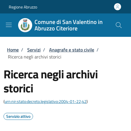
Salta al contenuto principale
Skip to footer content
Regione Abruzzo
Comune di San Valentino in
Abruzzo Citeriore
Briciole di pane
Home
/
Servizi
/
Anagrafe e stato civile
/
Ricerca negli archivi storici
Ricerca negli archivi
storici
(
urn:nir:stato:decreto.legislativo:2004-01-22;42
)
Servizio attivo