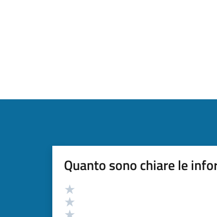
Quanto sono chiare le info
Valutazione
Valuta 5 stelle su 5
Valuta 4 stelle su 5
Valuta 3 stelle su 5