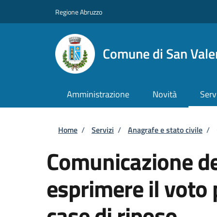
Salta al contenuto principale
Skip to footer content
Regione Abruzzo
Comune di San Valen
Amministrazione
Novità
Serv
Briciole di pane
Home
/
Servizi
/
Anagrafe e stato civile
/
Comunicazione del
esprimere il voto
case di riposo