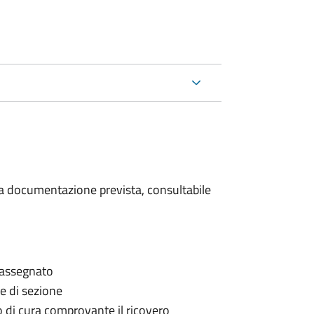
 la documentazione prevista, consultabile
è assegnato
le di sezione
go di cura comprovante il ricovero