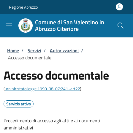
Salta al contenuto principale
Skip to footer content
Regione Abruzzo
Comune di San Valentino in
Abruzzo Citeriore
Briciole di pane
Home
/
Servizi
/
Autorizzazioni
/
Accesso documentale
Accesso documentale
(
urn:nir:stato:legge:1990-08-07;241~art22
)
Servizio attivo
Procedimento di accesso agli atti e ai documenti
amministrativi