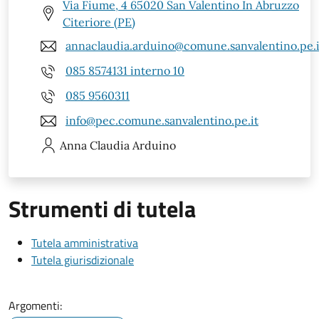
Via Fiume, 4 65020 San Valentino In Abruzzo
Citeriore (PE)
annaclaudia.arduino@comune.sanvalentino.pe.i
085 8574131 interno 10
085 9560311
info@pec.comune.sanvalentino.pe.it
Anna Claudia
Arduino
Strumenti di tutela
Tutela amministrativa
Tutela giurisdizionale
Argomenti: