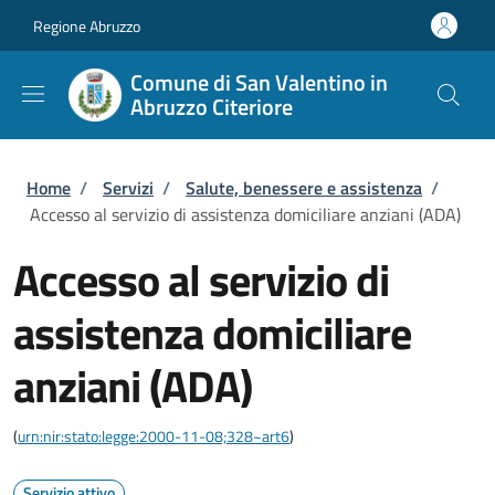
Salta al contenuto principale
Skip to footer content
Regione Abruzzo
Comune di San Valentino in
Abruzzo Citeriore
Briciole di pane
Home
/
Servizi
/
Salute, benessere e assistenza
/
Accesso al servizio di assistenza domiciliare anziani (ADA)
Accesso al servizio di
assistenza domiciliare
anziani (ADA)
(
urn:nir:stato:legge:2000-11-08;328~art6
)
Servizio attivo