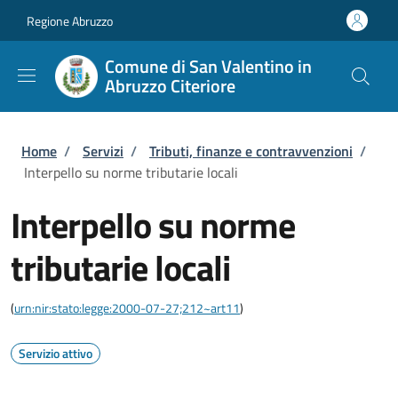
Salta al contenuto principale
Skip to footer content
Regione Abruzzo
Comune di San Valentino in
Abruzzo Citeriore
Briciole di pane
Home
/
Servizi
/
Tributi, finanze e contravvenzioni
/
Interpello su norme tributarie locali
Interpello su norme
tributarie locali
(
urn:nir:stato:legge:2000-07-27;212~art11
)
Servizio attivo