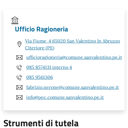
Ufficio Ragioneria
Via Fiume, 4 65020 San Valentino In Abruzzo
Citeriore (PE)
ufficioragioneria@comune.sanvalentino.pe.it
085 8574131 interno 4
085 9561306
fabrizio.nerone@comune.sanvalentino.pe.it
info@pec.comune.sanvalentino.pe.it
Strumenti di tutela