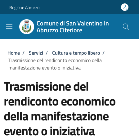
Salta al contenuto principale
Skip to footer content
Regione Abruzzo
Comune di San Valentino in
Abruzzo Citeriore
Briciole di pane
Home
/
Servizi
/
Cultura e tempo libero
/
Trasmissione del rendiconto economico della
manifestazione evento o iniziativa
Trasmissione del
rendiconto economico
della manifestazione
evento o iniziativa