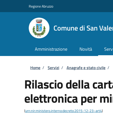
Salta al contenuto principale
Skip to footer content
Regione Abruzzo
Comune di San Valen
Amministrazione
Novità
Serv
Briciole di pane
Home
/
Servizi
/
Anagrafe e stato civile
/
Rilascio della cart
elettronica per m
(
urn:nir:ministero.interno:decreto:2015-12-23~art4
)