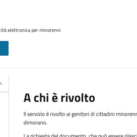
tità elettronica per minorenni
A chi è rivolto
Il servizio è rivolto ai genitori di cittadini mino
dimorano.
La richiesta del documento, che può essere rilasci