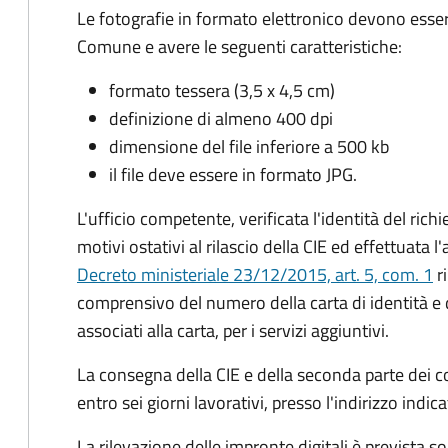
Le fotografie in formato elettronico devono esser
Comune e avere le seguenti caratteristiche
:
formato tessera (3,5 x 4,5 cm)
definizione di almeno 400 dpi
dimensione del file inferiore a 500 kb
il file deve essere in formato JPG.
L'ufficio competente, verificata l'identità del rich
motivi ostativi al rilascio della CIE ed effettuata 
Decreto ministeriale 23/12/2015, art. 5, com. 1
ri
comprensivo del numero della carta di identità e 
associati alla carta, per i servizi aggiuntivi.
La consegna della CIE e della seconda parte dei c
entro sei giorni lavorativi, presso l'indirizzo indic
La rilevazione delle impronte digitali è prevista s