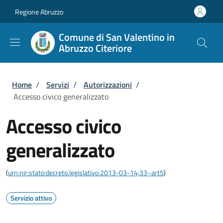
Salta al contenuto principale
Skip to footer content
Regione Abruzzo
Comune di San Valentino in
Abruzzo Citeriore
Briciole di pane
Home
/
Servizi
/
Autorizzazioni
/
Accesso civico generalizzato
Accesso civico
generalizzato
(
urn:nir:stato:decreto.legislativo:2013-03-14;33~art5
)
Servizio attivo