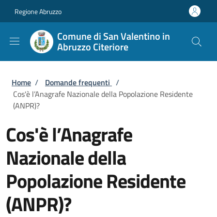
Salta al contenuto principale
Skip to footer content
Regione Abruzzo
Comune di San Valentino in
Abruzzo Citeriore
Briciole di pane
Home
/
Domande frequenti
/
Cos'è l’Anagrafe Nazionale della Popolazione Residente
(ANPR)?
Cos'è l’Anagrafe
Nazionale della
Popolazione Residente
(ANPR)?