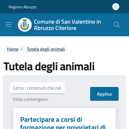
Salta al contenuto principale
Skip to footer content
Regione Abruzzo
Comune di San Valentino in
Abruzzo Citeriore
Briciole di pane
Home
/
Tutela degli animali
Tutela degli animali
Cerca i contenuti che nel
titolo contengono:
Partecipare a corsi di
formazione per proprietari di