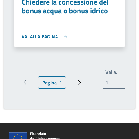
Chiedere la concessione del
bonus acqua o bonus idrico
VAI ALLA PAGINA
Write th
Vai a…
Pagina
1
Pagina precedente
Pagina attuale
Prossima pagina