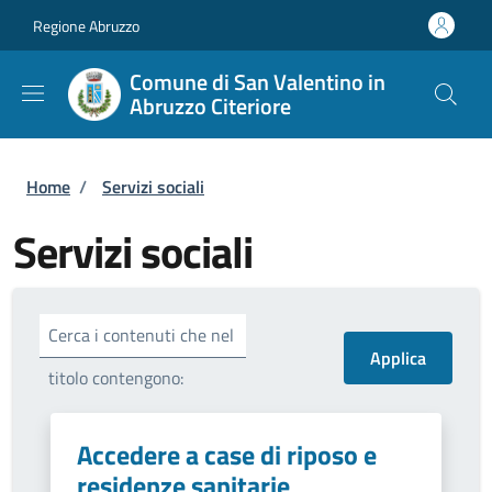
Salta al contenuto principale
Skip to footer content
Regione Abruzzo
Comune di San Valentino in
Abruzzo Citeriore
Briciole di pane
Home
/
Servizi sociali
Servizi sociali
Cerca i contenuti che nel
titolo contengono:
Accedere a case di riposo e
residenze sanitarie