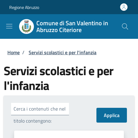
Salta al contenuto principale
Skip to footer content
Regione Abruzzo
Comune di San Valentino in
Abruzzo Citeriore
Briciole di pane
Home
/
Servizi scolastici e per l'infanzia
Servizi scolastici e per
l'infanzia
Cerca i contenuti che nel
titolo contengono: