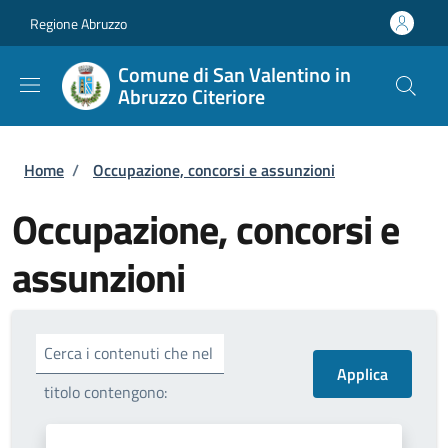
Salta al contenuto principale
Skip to footer content
Regione Abruzzo
Comune di San Valentino in
Abruzzo Citeriore
Briciole di pane
Home
/
Occupazione, concorsi e assunzioni
Occupazione, concorsi e
assunzioni
Cerca i contenuti che nel
titolo contengono: