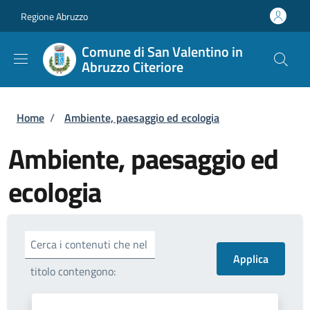
Salta al contenuto principale
Skip to footer content
Regione Abruzzo
Comune di San Valentino in
Abruzzo Citeriore
Briciole di pane
Home
/
Ambiente, paesaggio ed ecologia
Ambiente, paesaggio ed
ecologia
Cerca i contenuti che nel
titolo contengono: