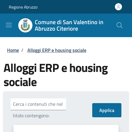
Salta al contenuto principale
Skip to footer content
Regione Abruzzo
Comune di San Valentino in
Abruzzo Citeriore
Briciole di pane
Home
/
Alloggi ERP e housing sociale
Alloggi ERP e housing
sociale
Cerca i contenuti che nel
titolo contengono: