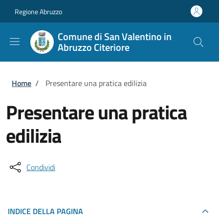
Salta al contenuto principale
Skip to footer content
Regione Abruzzo
Comune di San Valentino in
Abruzzo Citeriore
Briciole di pane
Home
/
Presentare una pratica edilizia
Presentare una pratica
edilizia
Condividi
INDICE DELLA PAGINA