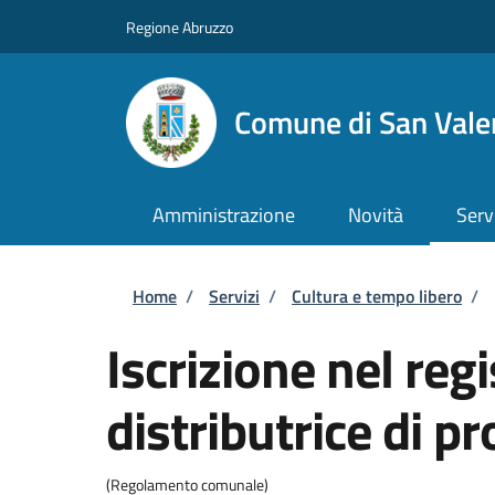
Salta al contenuto principale
Skip to footer content
Regione Abruzzo
Comune di San Valen
Amministrazione
Novità
Serv
Briciole di pane
Home
/
Servizi
/
Cultura e tempo libero
/
Iscrizione nel re
distributrice di p
(Regolamento comunale)