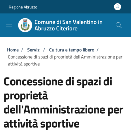
Salta al contenuto principale
Skip to footer content
Regione Abruzzo
Comune di San Valentino in
Abruzzo Citeriore
Briciole di pane
Home
/
Servizi
/
Cultura e tempo libero
/
Concessione di spazi di proprietà dell'Amministrazione per
attività sportive
Concessione di spazi di
proprietà
dell'Amministrazione per
attività sportive