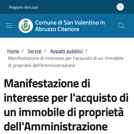
Salta al contenuto principale
Skip to footer content
Regione Abruzzo
Comune di San Valentino in
Abruzzo Citeriore
Briciole di pane
Home
/
Servizi
/
Appalti pubblici
/
Manifestazione di interesse per l'acquisto di un immobile
di proprietà dell'Amministrazione
Manifestazione di
interesse per l'acquisto di
un immobile di proprietà
dell'Amministrazione