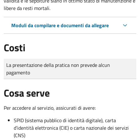
validità e le sepolture siano in ottimo stato di manutenzione e
libere da resti mortali.
Moduli da compilare e documenti da allegare
Costi
Tipo di pagamento
Importo
La presentazione della pratica non prevede alcun
pagamento
Cosa serve
Per accedere al servizio, assicurati di avere:
SPID (sistema pubblico di identità digitale), carta
d’identità elettronica (CIE) o carta nazionale dei servizi
(CNS)