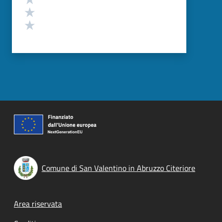
Valuta 2 stelle su 5
Valuta 1 stelle su 5
Comune di San Valentino in Abruzzo Citeriore
Footer menu
Area riservata