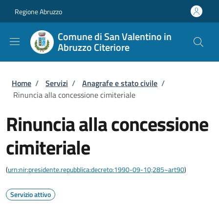
Salta al contenuto principale
Skip to footer content
Regione Abruzzo
Comune di San Valentino in
Abruzzo Citeriore
Briciole di pane
Home
/
Servizi
/
Anagrafe e stato civile
/
Rinuncia alla concessione cimiteriale
Rinuncia alla concessione
cimiteriale
(
urn:nir:presidente.repubblica:decreto:1990-09-10;285~art90
)
Servizio attivo